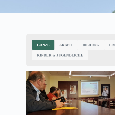
FLÜCHTLINGE
inare |
Flüchtlingslager Little Dream Teil 
GANZE
ARBEIT
BILDUNG
ER
KINDER & JUGENDLICHE
BILDUNG
Patenschaften mit
Bildungsbenachteiligten | seit 201