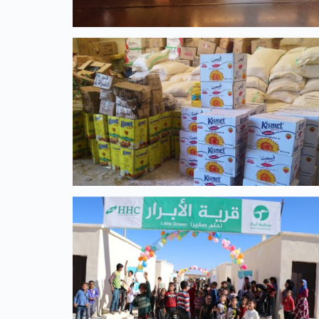
KINDER & JUGENDLICHE
yrien –
Schule für 250 Kinder in Syrien |
2017 – 2019
ARBEIT
Nothilfe in Syrien | seit 2012