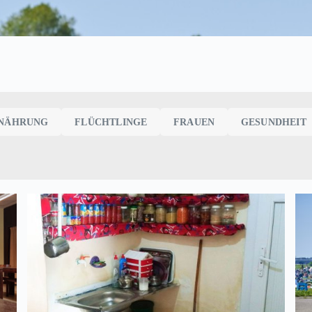
FLÜCHTLINGE
2
Patenschaften | seit 2016
NÄHRUNG
FLÜCHTLINGE
FRAUEN
GESUNDHEIT
GESUNDHEIT
Medizinbedarf für Syrien | seit
8
2012