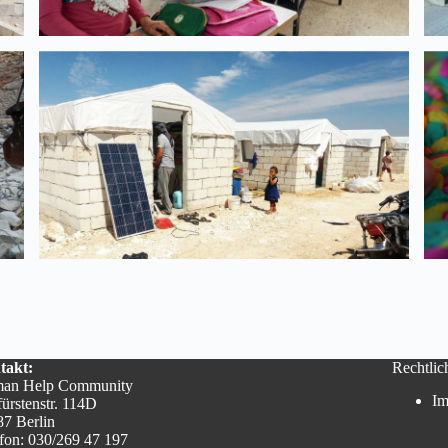
takt:
Rechtlic
an Help Community
Im
ürstenstr. 114D
7 Berlin
fon: 030/269 47 197